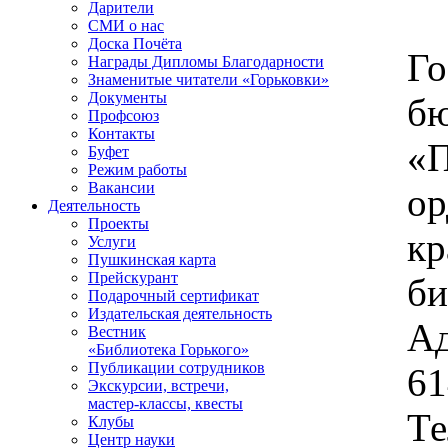
Дарители
СМИ о нас
Доска Почёта
Го
Награды Дипломы Благодарности
Знаменитые читатели «Горьковки»
Документы
бю
Профсоюз
Контакты
«П
Буфет
Режим работы
Вакансии
ор
Деятельность
Проекты
кр
Услуги
Пушкинская карта
Прейскурант
би
Подарочный сертификат
Издательская деятельность
Ад
Вестник
«Библиотека Горького»
Публикации сотрудников
61
Экскурсии, встречи,
мастер-классы, квесты
Те
Клубы
Центр науки