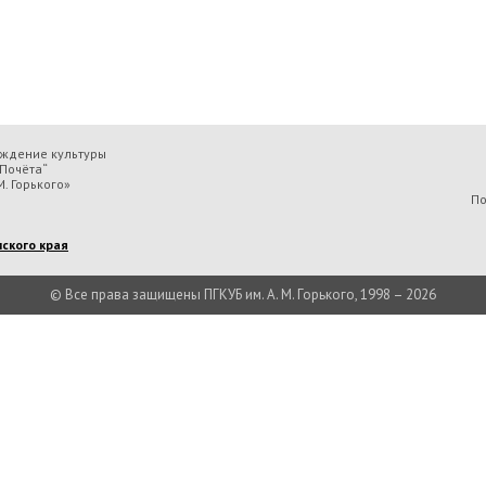
еждение культуры
Почёта“
. Горького»
По
ского края
© Все права защищены ПГКУБ им. А. М. Горького, 1998 – 2026
льтуры «Пермская государственная ордена „Знак Почёта“ краевая универсальн
Есть вопрос?