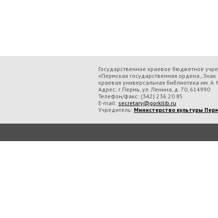
Государственное краевое бюджетное учр
«Пермская государственная ордена „Знак 
краевая универсальная библиотека им. А. М
Адрес: г.Пермь, ул. Ленина, д. 70, 614990
Телефон/факс:
(342) 236 20 85
E-mail:
secretary@gorkilib.ru
Учредитель:
Министерство культуры Перм
Во время посещения сайта Государственное краевое бюджетное учреждение ку
обрабатываем данные с использованием метрических программ.
Подробнее..
Принять