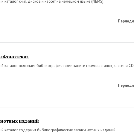
й каталог книг, дисков и кассет на немецком языке (NEMS).
Периоди
г
«Фонотека
»
й каталог включает библиографические записи грампластинок, кассет и CD
Периоди
 нотных изданий
ый каталог содержит библиографические записи нотных изданий.