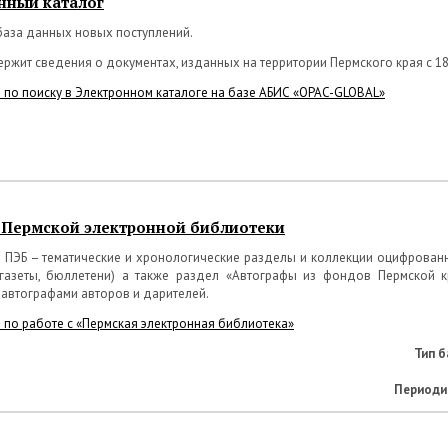
нный каталог
база данных новых поступлений.
ржит сведения о документах, изданных на территории Пермского края с 18
 по поиску в Электронном каталоге на базе АБИС «OPAC-GLOBAL»
 Пермской электронной библиотеки
е ПЭБ – тематические и хронологические разделы и коллекции оцифрован
 газеты, бюллетени) а также раздел «Автографы из фондов Пермской к
 автографами авторов и дарителей.
 по работе с «Пермская электронная библиотека»
Тип б
Периоди