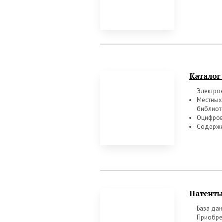
Каталог
Электро
Местных
библиот
Оцифров
Содержи
Патенты
База да
Приобре