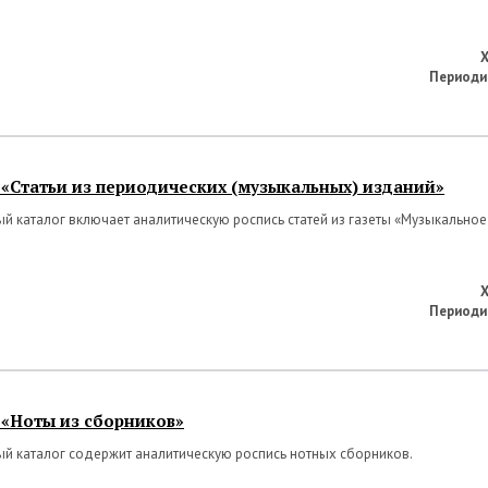
Х
Периоди
 «Статьи из периодических (музыкальных) изданий»
й каталог включает аналитическую роспись статей из газеты «Музыкально
Х
Периоди
 «Ноты из сборников»
й каталог содержит аналитическую роспись нотных сборников.