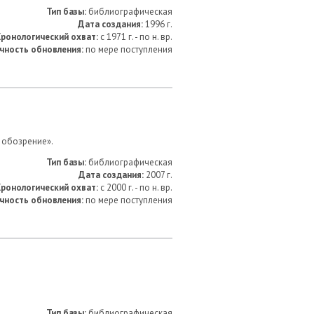
Тип базы:
библиографическая
Дата создания:
1996 г.
ронологический охват:
с 1971 г. - по н. вр.
чность обновления:
по мере поступления
е обозрение».
Тип базы:
библиографическая
Дата создания:
2007 г.
ронологический охват:
с 2000 г. - по н. вр.
чность обновления:
по мере поступления
Тип базы:
библиографическая