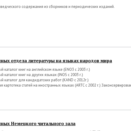
еведческого содержания из сборников и периодических изданий.
нных отдела литературы на языках народов мира
й каталог книг на английском языке (ENO3 с 2003 г.)
й каталог книг на других языках (INOS с 2003 г.)
й каталог для кандидатских работ (KAND с 2012г.)
я картотека статей на иностранных языках (ARTC с 2002 г.) Законсервирован
нных Немецкого читального зала