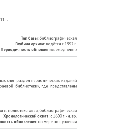
11 г.
Тип базы:
библиографическая
Глубина архива:
ведётся с 1992 г.
Периодичность обновления:
ежедневно
ных книг, раздел периодических изданий
раевой библиотеки», где представлены
азы:
полнотекстовая, библиографическая
Хронологический охват:
с 1600 г. - н. вр.
чность обновления:
по мере поступления