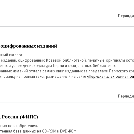
Периоди
 оцифрованных изданий
нный каталог:
 изданий, оцифрованных Краевой библиотекой, печатные оригиналы котор
еках и учреждениях культуры Перми и края, частных библиотеках;
анных изданий отдела редких книг, изданных за пределами Пермского кр
т ссылку на полный текст, размещенный на сайте
«Пермская электронная б
Периоди
 России (ФИПС)
нных по изобретениям
тенная база данных на CD-ROM и DVD-ROM