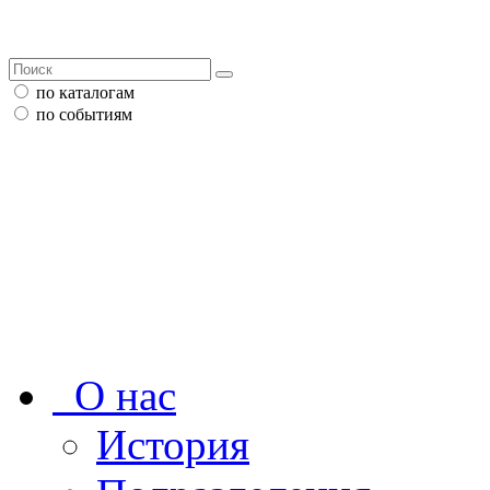
по каталогам
по событиям
О нас
История