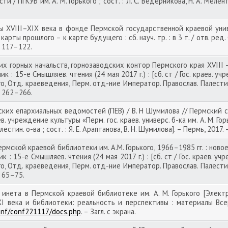
 / ПГКУБ им. А. М. Горького ; сост. : Л. С. Ведерникова, Н. А. Меленть
ы XVIII–XIX века в фонде Пермской государственной краевой уни
карты прошлого – к карте будущего : сб. науч. тр. : в 3 т. / отв. ред. С
С. 117–122.
 горных начальств, горнозаводских контор Пермского края XVIII – 
к : 15-е Смышляев. чтения (24 мая 2017 г.) : [сб. ст / Гос. краев. у
го, Отд. краеведения, Перм. отд-ние Император. Православ. Палестин. о
. 262–266.
их епархиальных ведомостей (ПЕВ) / В. Н Шумилова // Пермский сб
краев. учреждение культуры «Перм. гос. краев. универс. б-ка им. А. М. 
стин. о-ва ; сост. : Я. Е. Араптанова, В. Н. Шумилова]. – Пермь, 2017. 
мской краевой библиотеки им. А.М. Горького, 1966–1985 гг. : новое
: 15-е Смышляев. чтения (24 мая 2017 г.) : [сб. ст / Гос. краев. уч
го, Отд. краеведения, Перм. отд-ние Император. Православ. Палестин. о
. 65–75.
нета в Пермской краевой библиотеке им. А. М. Горького [Электро
I века и библиотеки: реальность и перспективы : материалы Всер
/conf/conf221117/docs.php
. – Загл. с экрана.