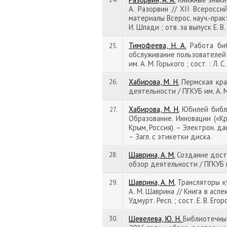
А. Разорвин // XII Всеросс
материалы Всерос. науч.-практ.
И. Шпади ; отв. за выпуск Е. В
Тимофеева, Н. А.
Работа биб
25.
обслуживание пользователей 
им. А. М. Горького ; сост. : Л.
Хабирова, М. Н.
Пермская крае
26.
деятельности / ПГКУБ им. А. М.
Хабирова, М. Н.
Юбилей библио
27.
Образование. Инновации («Кр
Крым, Россия). – Электрон. да
– Загл. с этикетки диска.
Шаврина, А. М.
Создание досту
28.
обзор деятельности / ПГКУБ им.
Шаврина, А. М.
Трансляторы ку
29.
А. М. Шаврина // Книга в аспе
Удмурт. Респ. ; сост. Е. В. Его
Шевелева, Ю. Н.
Библиотечные
30.