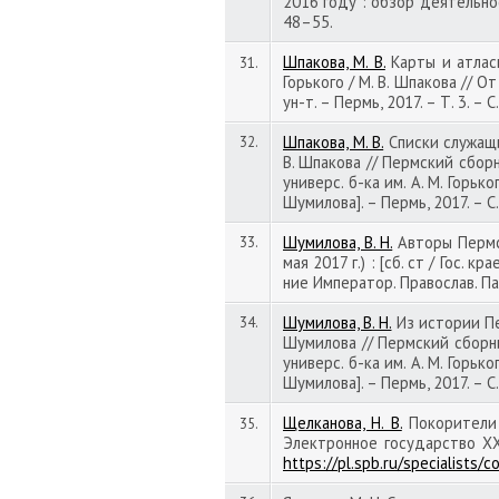
2016 году : обзор деятельности
48–55.
Шпакова, М. В.
Карты и атлас
31.
Горького / М. В. Шпакова // От 
ун-т. – Пермь, 2017. – Т. 3. – 
Шпакова, М. В.
Списки служащих
32.
В. Шпакова // Пермский сборни
универс. б-ка им. А. М. Горько
Шумилова]. – Пермь, 2017. – С
Шумилова, В. Н.
Авторы Пермск
33.
мая 2017 г.) : [сб. ст / Гос. 
ние Император. Православ. Пале
Шумилова, В. Н.
Из истории Пер
34.
Шумилова // Пермский сборник 
универс. б-ка им. А. М. Горько
Шумилова]. – Пермь, 2017. – С
Щелканова, Н. В.
Покорители и
35.
Электронное государство XX
https://pl.spb.ru/specialists