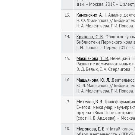
дан. – Москва, 2017. – 1 элек
Каменских, А. Н.
Анализ деятел
13.
Н. Ф. Филиппова // Библиотеки
Н. А. Мелентьева, Г. И. Попова
Кряжева, С. В.
Общедоступные
14.
Библиотеки Пермского края в 2
Г. И. Попова. – Пермь, 2017 – 
Макшакова, Т. В.
Немецкий чит
15.
Развитие коммуникативных навы
З. Д. Белых, Е. А. Стерлигова 
Машьянова, Ю. Л.
Деятельност
16.
Ю. Л. Машьянова // Библиотеки
Н. А. Мелентьева, Г. И. Попова
Метелев, В. В.
Трансформация б
17.
Ежегод. междунар. науч.-практ
ордена «Знак Почёта» краев. у
[сост. Н. В. Авдеева]. – Москва
Миронова, Е. В.
«Читай кино». 
18.
обзор деятельности / ПГКУБ им.