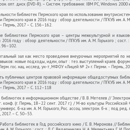
трон. опт. диск (DVD-R). – Систем. требования: IBM PC, Windows 2000 
ьности библиотек Пермского края по использованию внутрисистемно
 Пермского края в 2016 году : обзор деятельности / ПГКУБ им. А. М. Г
. – Пермь, 2017 – С. 156–162.
 библиотеки Пермского края – центры межкультурной и языковой
016 году : обзор деятельности / ПГКУБ им. А. М. Горького ; сост. : 
С. 96–102.
альный зал как место проведения внеурочных мероприятий по нем
ков: новые подходы, идеи, опыт : тез. выступлений краев. форума (г.
; Перм. гос. нац. исслед. ун-т, МФОУ «Лицей № 2» г. Перми. – Пермь, 20
ь публичных центров правовой информации общедоступных библио
 Пермского края в 2016 году : обзор деятельности / ПГКУБ им. А. М. Г
. – Пермь, 2017 – С. 112–118
иблиотек в информационном обществе / В. В. Метелев // Электронны
. конф. (г. Пермь, 18–22 сент. 2017 г.) / М-во культуры Российской Ф
ниверс. б-ка им. А. М. Горького, Рос. ассоц. электрон. б-к ; под ред
, 2017. – С. 50–53.
Работа библиотек в Год российского кино / Е. В. Миронова // Библ
 А. М. Горького ; сост. : Л. С. Ведерникова, Н. А. Мелентьева, Г. И. По