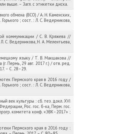
или выше. – Загл. с этикетки диска.
го обмена (ВСО) / А. Н. Каменских,
орького ; сост. : Л. С. Ведерникова,
 коммуникации / С. В. Кряжева //
Л. С. Ведерникова, Н. А. Мелентьева,
ецкому языку / Т. В. Макшакова //
 Пермь, 29 авг. 2017 г.) / отв. ред.
17. – С. 28–29.
тек Пермского края в 2016 году /
орького ; сост. : Л. С. Ведерникова,
й век культуры : сб. тез. докл. XVI
едерации, Рос. гос. б-ка, Перм. гос.
. прогр. комитета конф. «ЭВК–2017» ;
иотеки Пермского края в 2016 году :
пова. – Пермь, 2017. – С. 80–85.