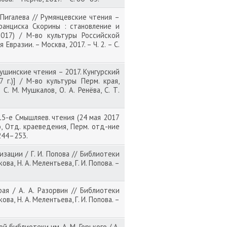
Пигалева // Румянцевские чтения –
ранциска Скорины : становление и
2017) / М-во культуры Российской
Евразии. – Москва, 2017. – Ч. 2. – С.
ибушинские чтения – 2017. Кунгурский
7 г.)] / М-во культуры Перм. края,
С. М. Мушкалов, О. А. Ренёва, С. Т.
15-е Смышляев. чтения (24 мая 2017
ого, Отд. краеведения, Перм. отд-ние
 244–253.
ации / Г. И. Попова // Библиотеки
ва, Н. А. Мелентьева, Г. И. Попова. –
я / А. А. Разорвин // Библиотеки
ва, Н. А. Мелентьева, Г. И. Попова. –
библиотеки им. А. М. Горького / А.