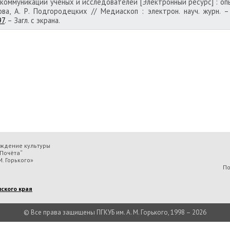
и коммуникаций ученых и исследователей [Электронный ресурс] : опы
кова, А. Р. Подгородецких // Медиаскоп : электрон. науч. журн. 
97
. – Загл. с экрана.
еждение культуры
Почёта“
. Горького»
По
ского края
© Все права защищены ПГКУБ им. А. М. Горького, 1998 – 2026
льтуры «Пермская государственная ордена „Знак Почёта“ краевая универсальн