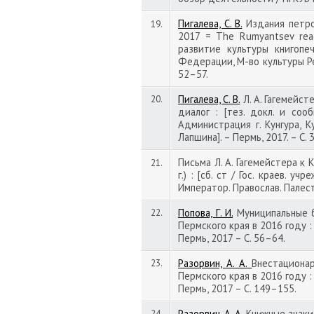
Пигалева, С. В.
Издания петров
19.
2017 = The Rumyantsev rea
развитие культуры книгопеч
Федерации, М-во культуры Респ
52–57.
Пигалева, С. В.
Л. А. Гагемейст
20.
диалог : [тез. докл. и сооб
Администрация г. Кунгура, Ку
Лапшина]. – Пермь, 2017. – С.
Письма Л. А. Гагемейстера к К
21.
г.) : [сб. ст / Гос. краев. у
Император. Православ. Палестин
Попова, Г. И.
Муниципальные б
22.
Пермского края в 2016 году : о
Пермь, 2017 – С. 56–64.
Разорвин, А. А.
Внестациона
23.
Пермского края в 2016 году : о
Пермь, 2017 – С. 149–155.
Разорвин, А. А.
Книжные знаки 
24.