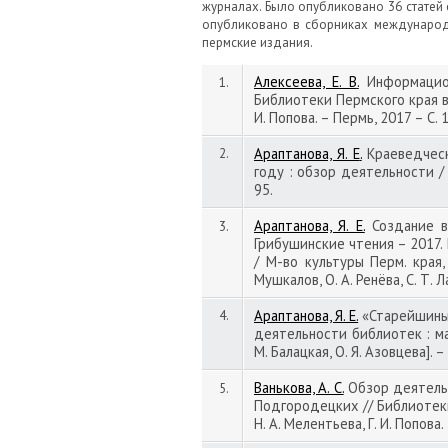
журналах. Было опубликовано 36 статей 
опубликовано в сборниках международн
пермские издания.
Алексеева, Е. В
.
Информацион
1.
Библиотеки Пермского края в 2
И. Попова. – Пермь, 2017 – С.
Араптанова, Я. Е
.
Краеведческ
2.
году : обзор деятельности / ПГ
95.
Араптанова, Я. Е.
Создание ви
3.
Грибушинские чтения – 2017. К
/ М-во культуры Перм. края,
Мушкалов, О. А. Ренёва, С. Т. 
Араптанова, Я. Е.
«Старейшины 
4.
деятельности библиотек : матер
М. Балацкая, О. Я. Азовцева]. –
Ванькова, А. С.
Обзор деятельно
5.
Подгородецких // Библиотеки 
Н. А. Мелентьева, Г. И. Попова