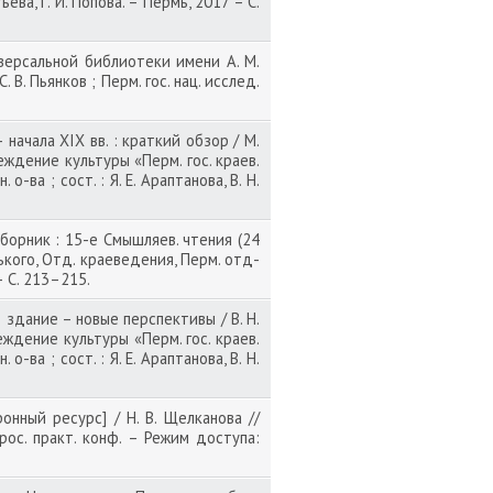
ева, Г. И. Попова. – Пермь, 2017 – С.
версальной библиотеки имени А. М.
. В. Пьянков ; Перм. гос. нац. исслед.
начала XIX вв. : краткий обзор / М.
чреждение культуры «Перм. гос. краев.
-ва ; сост. : Я. Е. Араптанова, В. Н.
орник : 15-е Смышляев. чтения (24
Горького, Отд. краеведения, Перм. отд-
– С. 213–215.
 здание – новые перспективы / В. Н.
реждение культуры «Перм. гос. краев.
-ва ; сост. : Я. Е. Араптанова, В. Н.
нный ресурс] / Н. В. Щелканова //
ос. практ. конф. – Режим доступа: