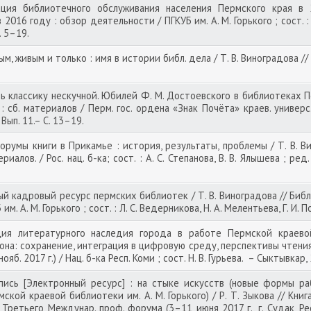
ция библиотечного обслуживания населения Пермского края в 2
016 году : обзор деятельности / ПГКУБ им. А. М. Горького ; сост. : 
. 5–19.
, живым и только : имя в истории библ. дела / Т. В. Виноградова // Б
 классику нескучной. Юбилей Ф. М. Достоевского в библиотеках Пер
сб. материалов / Перм. гос. ордена «Знак Почёта» краев. универс. б-
Вып. 11.– С. 13–19.
румы книги в Прикамье : история, результаты, проблемы / Т. В. В
риалов. / Рос. нац. б-ка; сост. : А. С. Степанова, В. В. Ялышева ; ре
й кадровый ресурс пермских библиотек / Т. В. Виноградова //
Библ
м. А. М. Горького ; сост. : Л. С. Ведерникова, Н. А. Мелентьева, Г. И. 
ия литературного наследия города в работе Пермской краевой 
на: сохранение, интеграция в цифровую среду, перспективы чтения 
ояб. 2017 г.) / Нац. б-ка Респ. Коми ; сост. Н. В. Гурьева. – Сыктывкар,
ись [Электронный ресурс] : на стыке искусств (новые формы р
кой краевой библиотеки им. А. М. Горького) / Р. Т. Зыкова // Книг
Третьего Междунар. проф. форума (3–11 июня 2017 г., г. Судак, Ре