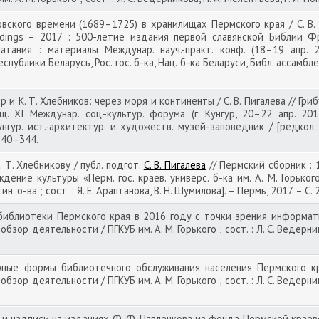
ского времени (1689–1725) в хранилищах Пермского края / С. В. 
dings – 2017 : 500-летие издания первой славянской Библии Ф
атания : материалы Междунар. науч.-практ. конф. (18–19 апр. 
ублики Беларусь, Рос. гос. б-ка, Нац. б-ка Беларуси, Библ. ассамблея 
ер и К. Т. Хлебников: через моря и континенты / С. В. Пигалева // Гр
щ. XI Междунар. соц.-культур. форума (г. Кунгур, 20–22 апр. 201
нгур. ист.-архитектур. и художеств. музей-заповедник / [редкол.: 
 340–344.
. Т. Хлебникову / публ. подгот.
С. В. Пигалева
// Пермский сборник : 
чреждение культуры «Перм. гос. краев. универс. б-ка им. А. М. Горьк
. о-ва ; сост. : Я. Е. Араптанова, В. Н. Шумилова]. – Пермь, 2017. – С.
иблиотеки Пермского края в 2016 году с точки зрения информатиз
бзор деятельности / ПГКУБ им. А. М. Горького ; сост. : Л. С. Ведернико
рные формы библиотечного обслуживания населения Пермского кра
бзор деятельности / ПГКУБ им. А. М. Горького ; сост. : Л. С. Ведернико
и надписи на изданиях Ф. Ф. Павленкова из фонда Пермской краевой 