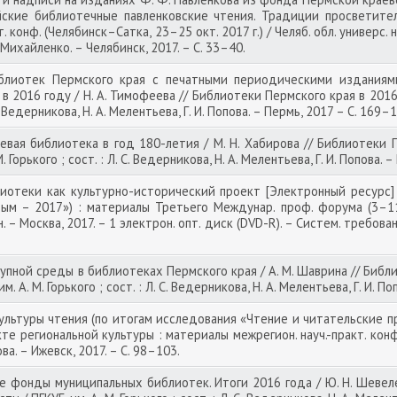
ийские библиотечные павленковские чтения. Традиции просветите
 конф. (Челябинск–Сатка, 23–25 окт. 2017 г.) / Челяб. обл. универс. на
. Михайленко. – Челябинск, 2017. – С. 33–40.
лиотек Пермского края с печатными периодическими изданиям
в 2016 году / Н. А. Тимофеева // Библиотеки Пермского края в 2016
 С. Ведерникова, Н. А. Мелентьева, Г. И. Попова. – Пермь, 2017 – С. 169–
вая библиотека в год 180-летия / М. Н. Хабирова // Библиотеки 
 Горького ; сост. : Л. С. Ведерникова, Н. А. Мелентьева, Г. И. Попова. 
теки как культурно-исторический проект [Электронный ресурс] / 
ым – 2017») : материалы Третьего Междунар. проф. форума (3–11 
н. – Москва, 2017. – 1 электрон. опт. диск (DVD-R). – Систем. требов
пной среды в библиотеках Пермского края / А. М. Шаврина // Библи
 А. М. Горького ; сост. : Л. С. Ведерникова, Н. А. Мелентьева, Г. И. П
льтуры чтения (по итогам исследования «Чтение и читательские п
кте региональной культуры : материалы межрегион. науч.-практ. конф. 
рова. – Ижевск, 2017. – С. 98–103.
 фонды муниципальных библиотек. Итоги 2016 года / Ю. Н. Шевеле