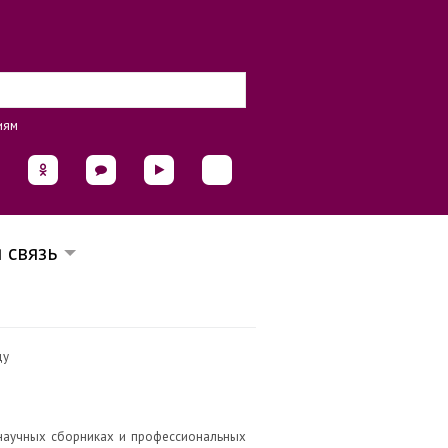
иям
 связь
ду
 научных сборниках и профессиональных