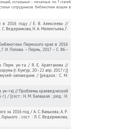
нций, остальные – печатные. по 7 статей
статьи сотрудников библиотеки вошли в
в 2016 году / Е. В. Алексеева //
 С. Ведерникова, Н. А. Мелентьева, Г.
 Библиотеки Пермского края в 2016
 Г. И. Попова. – Пермь, 2017 – С. 86–
ерм. ун-та / Я. Е. Араптанова //
рума (г. Кунгур, 20–22 апр. 2017 г.)]
музей-заповедник / [редкол.: С. М.
 ун-та) // Проблемы краеведческой
) / [сост.: Н. М. Балацкая ; ред.: Н.
за 2016 год / А. С. Ванькова, А. Р.
орького ; сост. : Л. С. Ведерникова,