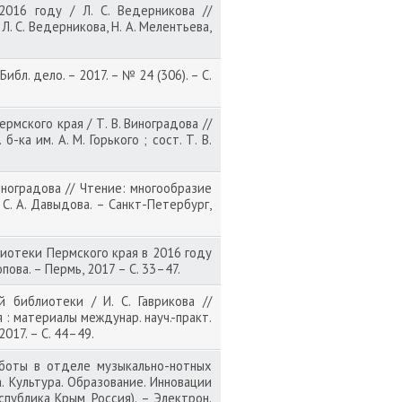
016 году / Л. С. Ведерникова //
Л. С. Ведерникова, Н. А. Мелентьева,
ибл. дело. – 2017. – № 24 (306). – С.
мского края / Т. В. Виноградова //
ка им. А. М. Горького ; сост. Т. В.
иноградова // Чтение: многообразие
д. С. А. Давыдова. – Санкт-Петербург,
иотеки Пермского края в 2016 году
Попова. – Пермь, 2017 –
С. 33–47.
библиотеки / И. С. Гаврикова //
: материалы междунар. науч.-практ.
 2017. – С. 44–49.
аботы в отделе музыкально-нотных
а. Культура. Образование. Инновации
спублика Крым, Россия). – Электрон.