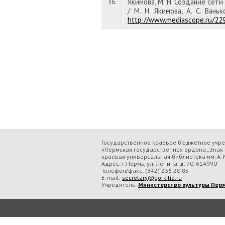
Якимова, М. Н. Создание сет
36.
/ М. Н. Якимова, А. С. Вань
http://www.mediascope.ru/22
Государственное краевое бюджетное учр
«Пермская государственная ордена „Знак 
краевая универсальная библиотека им. А. М
Адрес: г.Пермь, ул. Ленина, д. 70, 614990
Телефон/факс:
(342) 236 20 85
E-mail:
secretary@gorkilib.ru
Учредитель:
Министерство культуры Перм
Во время посещения сайта Государственное краевое бюджетное учреждение ку
обрабатываем данные с использованием метрических программ.