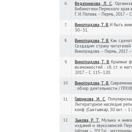
Ведерникова, Л. С.
Организа
6.
Библиотеки Пермского края в 2
Г. И. Попова. – Пермь, 2017 – С
Виноградова, Т. В.
И быть живым
7.
30–31.
Виноградова, Т. В.
Как сделать
8.
Создадим страну читателей : 
Виноградова. – Пермь, 2017. – 
Виноградова, Т. В.
Краевые фо
9.
возможностей : сб. ст. и мате
2017 – С. 115–120.
Виноградова, Т. В.
Современны
10.
: обзор деятельности / ПГКУБ и
Гаврикова, И. С.
Популяризац
11.
Литературное наследие регио
конф. (Сыктывкар, 30 окт. – 1 н
Зыкова, Р. Т.
Музыка и живоп
12.
изданий и звукозаписей Пермс
(«Крым – 2017») : материалы 