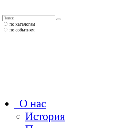
по каталогам
по событиям
О нас
История