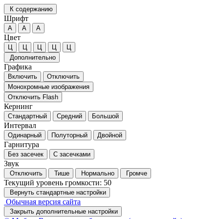
К содержанию
Шрифт
А
А
А
Цвет
Ц
Ц
Ц
Ц
Ц
Дополнительно
Графика
Включить
Отключить
Монохромные изображения
Отключить Flash
Кернинг
Стандартный
Средний
Большой
Интервал
Одинарный
Полуторный
Двойной
Гарнитура
Без засечек
С засечками
Звук
Отключить
Тише
Нормально
Громче
Текущий уровень громкости:
50
Вернуть стандартные настройки
Обычная версия сайта
Закрыть дополнительные настройки