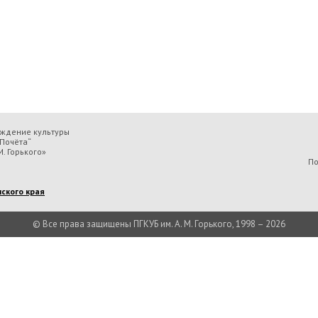
еждение культуры
Почёта“
. Горького»
По
ского края
© Все права защищены ПГКУБ им. А. М. Горького, 1998 – 2026
льтуры «Пермская государственная ордена „Знак Почёта“ краевая универсальн