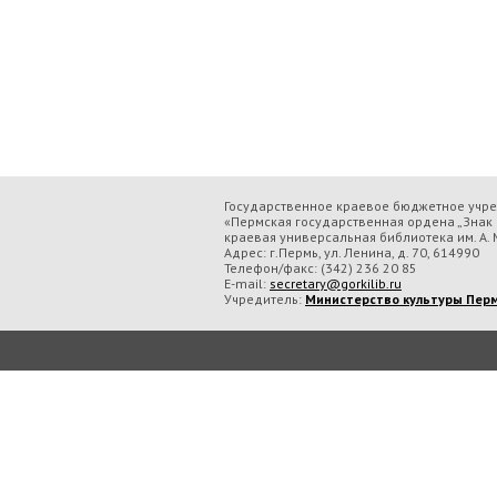
Государственное краевое бюджетное учр
«Пермская государственная ордена „Знак 
краевая универсальная библиотека им. А. М
Адрес: г.Пермь, ул. Ленина, д. 70, 614990
Телефон/факс:
(342) 236 20 85
E-mail:
secretary@gorkilib.ru
Учредитель:
Министерство культуры Перм
Во время посещения сайта Государственное краевое бюджетное учреждение ку
обрабатываем данные с использованием метрических программ.
Подробнее..
Принять