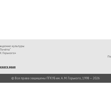
еждение культуры
Почёта“
. Горького»
По
ского края
© Все права защищены ПГКУБ им. А. М. Горького, 1998 – 2026
льтуры «Пермская государственная ордена „Знак Почёта“ краевая универсальн