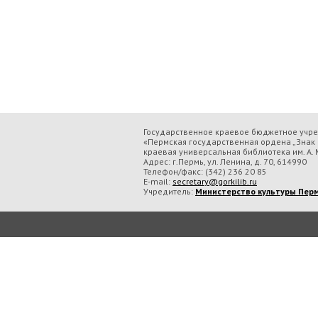
Государственное краевое бюджетное учр
«Пермская государственная ордена „Знак 
краевая универсальная библиотека им. А. М
Адрес: г.Пермь, ул. Ленина, д. 70, 614990
Телефон/факс:
(342) 236 20 85
E-mail:
secretary@gorkilib.ru
Учредитель:
Министерство культуры Перм
Во время посещения сайта Государственное краевое бюджетное учреждение ку
обрабатываем данные с использованием метрических программ.
Подробнее..
Принять