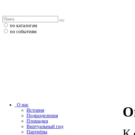
по каталогам
по событиям
О нас
О
История
Подразделения
Площадки
Виртуальный гид
К 
Партнёры