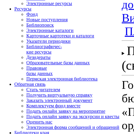
до
Электронные ресурсы
Ресурсы
Ви
Фонд
Новые поступления
Библиопоиск
П
Электронные каталоги
Карточные картотеки и каталоги
Указатели периодики
П
Библиографичес-
кие ресурсы
Дезидераты
(с
Образовательные базы данных
Правовые
базы данных
Пермская электронная библиотека
Го
Обратная связь
Стать читателем
бю
Получить виртуальную справку
Заказать электронный документ
Комплектуем фонд вместе
«П
Подать онлайн заявку на мероприятие
Подать онлайн заявку на экскурсии и квесты
ор
Оценить нас
Электронная форма сообщений и обращений
Библиотеки края