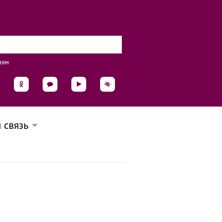
иям
 связь