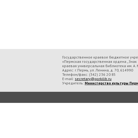
Государственное краевое бюджетное учр
«Пермская государственная ордена „Знак 
краевая универсальная библиотека им. А. М
Адрес: г.Пермь, ул. Ленина, д. 70, 614990
Телефон/факс:
(342) 236 20 85
E-mail:
secretary@gorkilib.ru
Учредитель:
Министерство культуры Перм
Во время посещения сайта Государственное краевое бюджетное учреждение ку
обрабатываем данные с использованием метрических программ.
Подробнее..
Принять