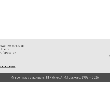
еждение культуры
Почёта“
. Горького»
По
ского края
© Все права защищены ПГКУБ им. А. М. Горького, 1998 – 2026
льтуры «Пермская государственная ордена „Знак Почёта“ краевая универсальн