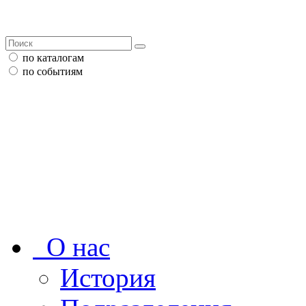
по каталогам
по событиям
О нас
История