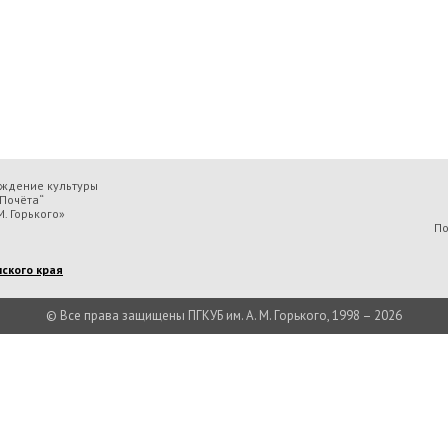
еждение культуры
Почёта“
. Горького»
По
ского края
© Все права защищены ПГКУБ им. А. М. Горького, 1998 – 2026
льтуры «Пермская государственная ордена „Знак Почёта“ краевая универсальн