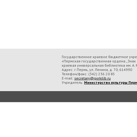
Государственное краевое бюджетное учр
«Пермская государственная ордена „Знак 
краевая универсальная библиотека им. А. М
Адрес: г.Пермь, ул. Ленина, д. 70, 614990
Телефон/факс:
(342) 236 20 85
E-mail:
secretary@gorkilib.ru
Учредитель:
Министерство культуры Перм
Во время посещения сайта Государственное краевое бюджетное учреждение ку
обрабатываем данные с использованием метрических программ.
Подробнее..
Принять