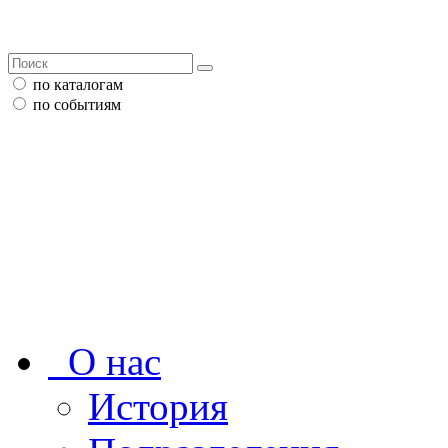
по каталогам
по событиям
О нас
История