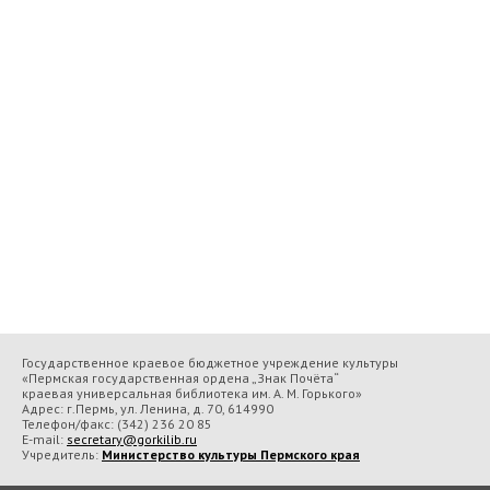
Государственное краевое бюджетное учреждение культуры
«Пермская государственная ордена „Знак Почёта“
краевая универсальная библиотека им. А. М. Горького»
Адрес: г.Пермь, ул. Ленина, д. 70, 614990
Телефон/факс:
(342) 236 20 85
E-mail:
secretary@gorkilib.ru
Учредитель:
Министерство культуры Пермского края