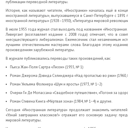
публикации переводной литературы.
История, как называют читатели, «Иностранки» началась ещё в конце
иностранной литературы», выпускавшемуся в Санкт-Петербурге с 1891
иностранной литературы» (1928–1930), «Литература мировой революции
В июле 1955 года журнал стал выходить под названием «Иностранная 
Ливергант (возглавляет издание с 2008 года) отмечает, что в со
«несуществующего либерализма». Ежемесячник стал незаменимым исто
лучшими отечественными мастерами слова. Благодаря этому изданию
произведениям зарубежной литературы.
В журнале публиковались переводы таких произведений, как:
Пьеса Жан-Поля Сартра «Лиззи» (1955, № 1)
Роман Джерома Дэвида Сэлинджера «Над пропастью во ржи» (1960, 
Роман Уильяма Фолкнера «Шум и ярость» (1973, № 1−2)
Очерки Ги Де Мопассана «Свадебное путешествие», «Погоня за здоро
Роман Стивена Кинга «Мёртвая зона» (1984, № 1−4) и другие.
Сегодня «Иностранная литература» продолжает знакомить читателе
«Узнай завтрашних классиков!» отражает его основную задачу: пре
мировой литературы.