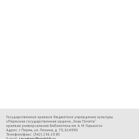
Государственное краевое бюджетное учреждение культуры
«Пермская государственная ордена „Знак Почёта“
краевая универсальная библиотека им. А. М. Горького»
Адрес: г.Пермь, ул. Ленина, д. 70, 614990
Телефон/факс:
(342) 236 20 85
E-mail:
secretary@gorkilib.ru