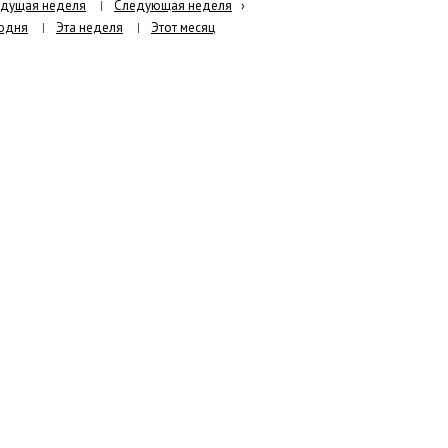
дущая неделя
Следующая неделя
›
одня
Эта неделя
Этот месяц