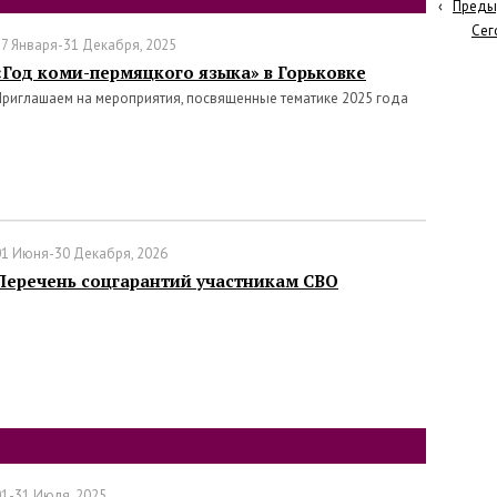
‹
Преды
Сег
27 Января-31 Декабря, 2025
«Год коми-пермяцкого языка» в Горьковке
Приглашаем на мероприятия, посвященные тематике 2025 года
01 Июня-30 Декабря, 2026
Перечень соцгарантий участникам СВО
01-31 Июля, 2025