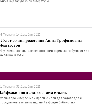
Окно в мир зарубежной литературы
14 Февраля-14 Декабря, 2025
120 лет со дня рождения Анны Трофимовны
Мошеговой
Об учителе, составителе первого коми-пермяцкого букваря для
начальной школы
11 Февраля-31 Декабря, 2025
Лайфхаки для дачи: создаем столик
Рубрика про интересные и простые идеи для садоводов и
огородников, взятые из изданий в фонде библиотеки