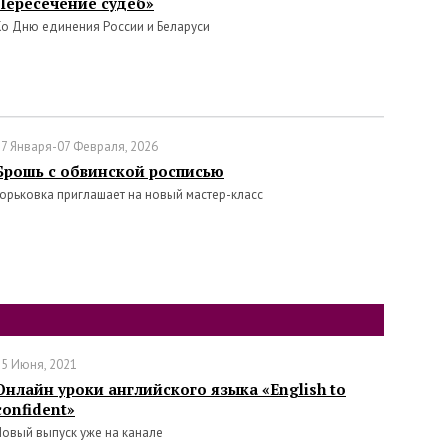
Пересечение судеб»
Ко Дню единения России и Беларуси
27 Января-07 Февраля, 2026
Брошь с обвинской росписью
Горьковка приглашает на новый мастер-класс
25 Июня, 2021
Онлайн уроки английского языка «English to
confident»
Новый выпуск уже на канале