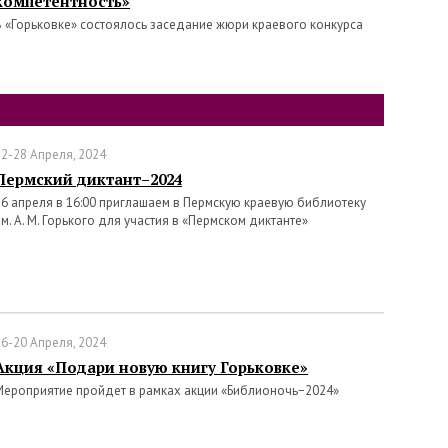
компетентность»
В «Горьковке» состоялось заседание жюри краевого конкурса
22-28 Апреля, 2024
Пермский диктант–2024
26 апреля в 16:00 приглашаем в Пермскую краевую библиотеку
им. А. М. Горького для участия в «Пермском диктанте»
16-20 Апреля, 2024
Акция «Подари новую книгу Горьковке»
Мероприятие пройдет в рамках акции «Библионочь−2024»