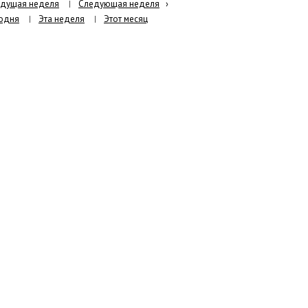
дущая неделя
Следующая неделя
›
одня
Эта неделя
Этот месяц