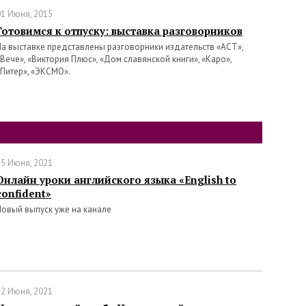
01 Июня, 2015
Готовимся к отпуску: выставка разговорников
На выставке представлены разговорники издательств «АСТ»,
«Вече», «Виктория Плюс», «Дом славянской книги», «Каро»,
«Питер», «ЭКСМО».
25 Июня, 2021
Онлайн уроки английского языка «English to
confident»
Новый выпуск уже на канале
22 Июня, 2021