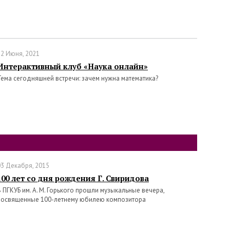
22 Июня, 2021
Интерактивный клуб «Наука онлайн»
Тема сегодняшней встречи: зачем нужна математика?
03 Декабря, 2015
100 лет со дня рождения Г. Свиридова
В ПГКУБ им. А. М. Горького прошли музыкальные вечера,
посвященные 100-летнему юбилею композитора