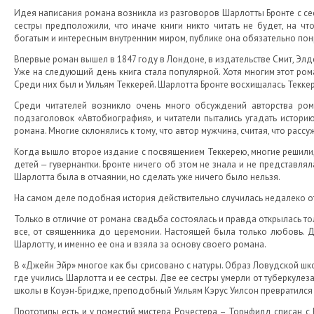
Идея написания романа возникла из разговоров Шарлотты Бронте с сест
сестры предположили, что иначе книги никто читать не будет, на чт
богатым и интересным внутренним миром, публике она обязательно понр
Впервые роман вышел в 1847 году в Лондоне, в издательстве Смит, Эл
Уже на следующий день книга стала популярной. Хотя многим этот ром
Среди них был и Уильям Теккерей. Шарлотта Бронте восхищалась Текке
Среди читателей возникло очень много обсуждений авторства ром
подзаголовок «Автобиография», и читатели пытались угадать историю
романа. Многие склонялись к тому, что автор мужчина, считая, что рас
Когда вышло второе издание с посвящением Теккерею, многие решили, ч
детей ‒ гувернантки. Бронте ничего об этом не знала и не представля
Шарлотта была в отчаянии, но сделать уже ничего было нельзя.
На самом деле подобная история действительно случилась недалеко от
Только в отличие от романа свадьба состоялась и правда открылась т
все, от священника до церемонии. Настоящей была только любовь. 
Шарлотту, и именно ее она и взяла за основу своего романа.
В «Джейн Эйр» многое как бы срисовано с натуры. Образ Ловудской ш
где учились Шарлотта и ее сестры. Две ее сестры умерли от туберкулез
школы в Коуэн-Бридже, преподобный Уильям Кэрус Уилсон превратился 
Прототипы есть и у поместий мистера Рочестера – Торнфилд списан с