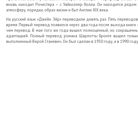
вновь находит Рочестера ‒ с Уайколлер-Холла. Он находится рядом 
атмосферу, порядки, образ жизни и быт Англии XIX века.
На русский язык «Джейн Эйр» переводили девять раз. Пять переводов
время. Первый перевод появился через два года после выхода книги –
чем перевод. В мае того же года вышел полноценный, но сокращенн
адаптацией. Полный перевод романа Шарлотты Бронте вышел только
выполненный Верой Станевич. Он был сделан в 1950 году, а в 1990 го