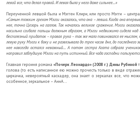
левой все, что делал правой. И левая была у него даже сильнее...»
Переученной левшой была и Мэгген Клири, или просто Мэгги – центр
«Самым тяжким грехом Мэгги оказалось, что она – левша. Когда она впервы
нее, точно Цезарь на галлов. Так началось великое сражение. Мэгги оказа
насильно сгибала пальцы должным образом, а Мэгги недвижимо сидела над г
бесполезный придаток – правая рука – так же мало повиновался ее мыслям, 
левую руку Мэгги к боку и не развязывала до трех часов дня, до последнего з
нее навсегда остался неважный... А потом сестра Агата собрала ученико
направил заблудшую Мэгги на путь истинный. Все чада господни пользуются
Главная героиня романа
«Почерк Леонардо» (2008 г.) Дины Рубиной
т
голова (то есть написанное ею можно прочесть только в виде отражен
циркачка, невероятный каскадер, она знает о зеркалах все, что мо
особенное, зеркальное – АннА…