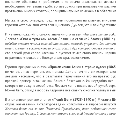
внимание общества к проблемам, с которыми сталкиваются левши 
необходимо учитывать удобство леворуких при пользовании различн
протяжении многих столетий; поощрить научные изыскания в области и
Мы же, в свою очередь, предлагаем посмотреть на главных виновнико
героями которых являются левши, немало. Думаем, что и вам будет ин
И начнем, пожалуй, с самого знаменитого левши.
«На щеке пятно родим
Лескова «Сказ о тульском косом Левше и о стальной блохе» (1881 г.)
подобно именам многих величайших гениев, навсегда утрачено для пото
могут служить воспоминанием эпохи, общий дух которой схвачен метко и в
его легкой руки слово «левша» в русском языке стало именем нариц
выражение «подковать блоху» стало фразеологизмом.
Героиня прекрасных сказок
«Приключения Алисы в стране чудес» (1865 г
не менее, в наш перечень она попала. Дело в том, что эти истории с
левшой, настолько, что в результате переучивания его на правую рук
правшей примерно так же, как Алиса в Зазеркалье. Им неудобно все –
которые не режут в левой руке. Левшам легче писать левой рукой, зе
Может быть, отсюда любовь Кэрролла все ставить с ног на голову и вы
В знаменитом романе-эпопее
«Тихий Дон» (1928–1940 гг.) Михаила 
образ, называемый литературоведами «открытием в мировом искусст
Жестоко бивал его за это Пантелей Прокофьевич, даже ребятишки-сверст
малолетнего Гришку. С десяти лет вместе с кличкой "левша" отпала у него