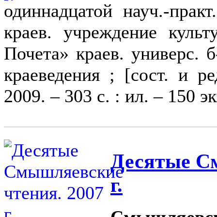
одиннадцатой науч.-практ
краев. учреждение культ
Почета» краев. универс. б
краеведения ; [сост. и р
2009. – 303 с. : ил. – 150 эк
Десятые С
г.
Смышляевс