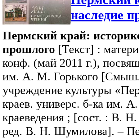
наследие пр
Пермский край: историк
прошлого
[Текст] : матер
конф. (май 2011 г.), посвя
им. А. М. Горького [Смышл
учреждение культуры «Пер
краев. универс. б-ка им. А
краеведения ; [сост. : В. 
ред. В. Н. Шумилова]. – Пер