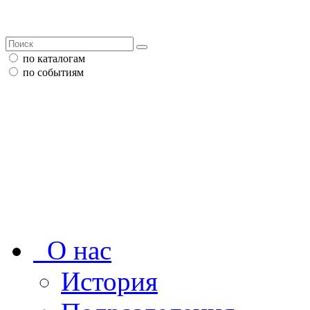
по каталогам
по событиям
О нас
История