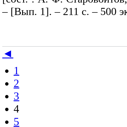
– [Вып. 1]. – 211 с. – 500 э
◄
1
2
3
4
5