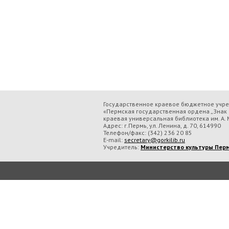
Государственное краевое бюджетное учр
«Пермская государственная ордена „Знак 
краевая универсальная библиотека им. А. М
Адрес: г.Пермь, ул. Ленина, д. 70, 614990
Телефон/факс:
(342) 236 20 85
E-mail:
secretary@gorkilib.ru
Учредитель:
Министерство культуры Перм
Во время посещения сайта Государственное краевое бюджетное учреждение ку
обрабатываем данные с использованием метрических программ.
Подробнее..
Принять