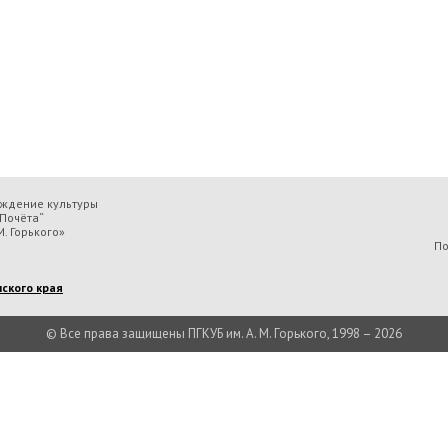
еждение культуры
Почёта“
. Горького»
По
ского края
© Все права защищены ПГКУБ им. А. М. Горького, 1998 – 2026
льтуры «Пермская государственная ордена „Знак Почёта“ краевая универсальн