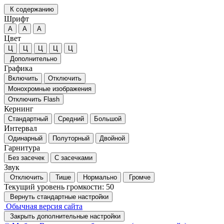
К содержанию
Шрифт
А
А
А
Цвет
Ц
Ц
Ц
Ц
Ц
Дополнительно
Графика
Включить
Отключить
Монохромные изображения
Отключить Flash
Кернинг
Стандартный
Средний
Большой
Интервал
Одинарный
Полуторный
Двойной
Гарнитура
Без засечек
С засечками
Звук
Отключить
Тише
Нормально
Громче
Текущий уровень громкости:
50
Вернуть стандартные настройки
Обычная версия сайта
Закрыть дополнительные настройки