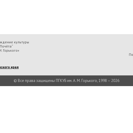
еждение культуры
Почёта“
. Горького»
По
ского края
© Все права защищены ПГКУБ им. А. М. Горького, 1998 – 2026
льтуры «Пермская государственная ордена „Знак Почёта“ краевая универсальн
Есть вопрос?