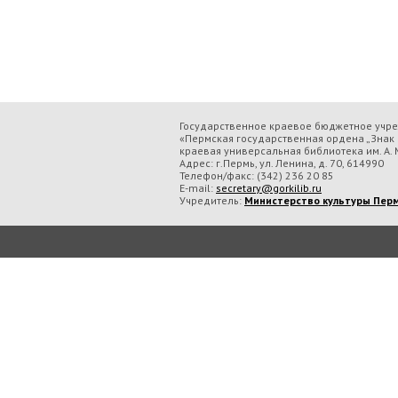
Государственное краевое бюджетное учр
«Пермская государственная ордена „Знак 
краевая универсальная библиотека им. А. М
Адрес: г.Пермь, ул. Ленина, д. 70, 614990
Телефон/факс:
(342) 236 20 85
E-mail:
secretary@gorkilib.ru
Учредитель:
Министерство культуры Перм
Во время посещения сайта Государственное краевое бюджетное учреждение ку
обрабатываем данные с использованием метрических программ.
Подробнее..
Принять