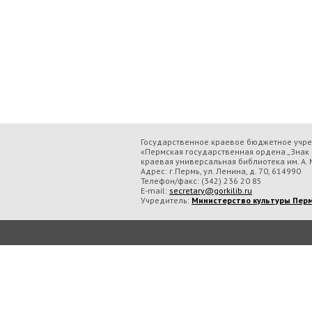
Государственное краевое бюджетное учр
«Пермская государственная ордена „Знак 
краевая универсальная библиотека им. А. М
Адрес: г.Пермь, ул. Ленина, д. 70, 614990
Телефон/факс:
(342) 236 20 85
E-mail:
secretary@gorkilib.ru
Учредитель:
Министерство культуры Перм
Во время посещения сайта Государственное краевое бюджетное учреждение ку
обрабатываем данные с использованием метрических программ.
Подробнее..
Принять