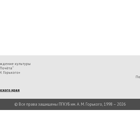
еждение культуры
Почёта“
. Горького»
По
ского края
© Все права защищены ПГКУБ им. А. М. Горького, 1998 – 2026
льтуры «Пермская государственная ордена „Знак Почёта“ краевая универсальн