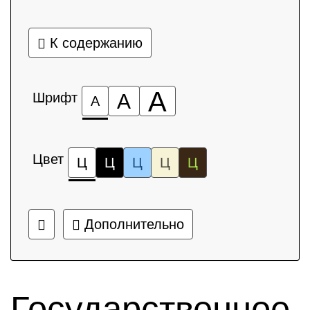
К содержанию
А
Шрифт
А
А
Цвет
Ц
Ц
Ц
Ц
Ц
Дополнительно
Государственное