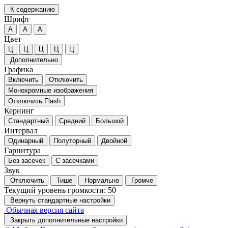
К содержанию
Шрифт
А
А
А
Цвет
Ц
Ц
Ц
Ц
Ц
Дополнительно
Графика
Включить
Отключить
Монохромные изображения
Отключить Flash
Кернинг
Стандартный
Средний
Большой
Интервал
Одинарный
Полуторный
Двойной
Гарнитура
Без засечек
С засечками
Звук
Отключить
Тише
Нормально
Громче
Текущий уровень громкости:
50
Вернуть стандартные настройки
Обычная версия сайта
Закрыть дополнительные настройки