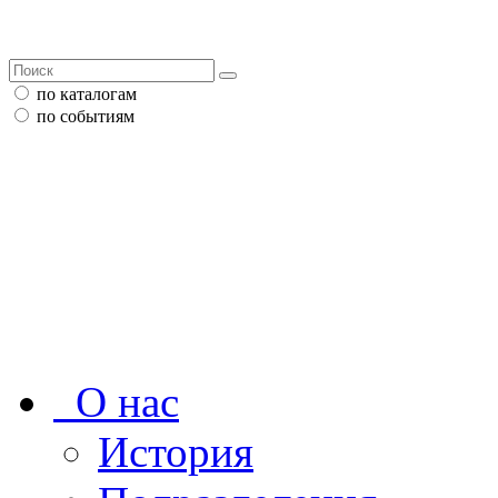
по каталогам
по событиям
О нас
История