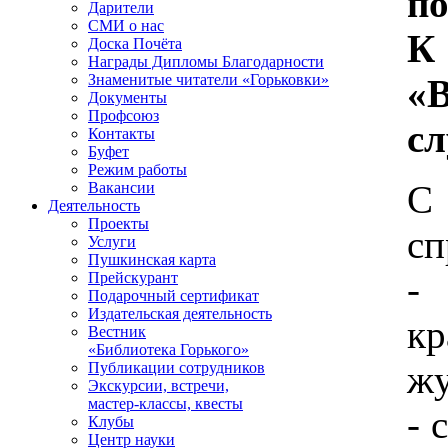
п
Дарители
СМИ о нас
К
Доска Почёта
Награды Дипломы Благодарности
Знаменитые читатели «Горьковки»
«
Документы
Профсоюз
с
Контакты
Буфет
Режим работы
С
Вакансии
Деятельность
Проекты
сп
Услуги
Пушкинская карта
-
Прейскурант
Подарочный сертификат
Издательская деятельность
к
Вестник
«Библиотека Горького»
жу
Публикации сотрудников
Экскурсии, встречи,
мастер-классы, квесты
- 
Клубы
Центр науки