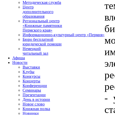
те
Методическая служба
Центр
дополнительного
в
образования
Региональный центр
б
«Книжные памятники
Пермского края»
Информационно-культурный центр «Пермия»
м
Бюро бесплатной
юридической помощи
и
Немецкий
читальный зал
Афиша
эл
Новости
Выставки
ре
Клубы
Конкурсы
Концерты
ре
Конференции
Семинары
- 
Презентации
День в истории
Новое слово
ст
Книжная полка
Новинки