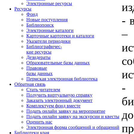
из
Электронные ресурсы
Ресурсы
Фонд
- 
Новые поступления
Библиопоиск
–
Электронные каталоги
Карточные картотеки и каталоги
Указатели периодики
ис
Библиографичес-
кие ресурсы
с
Дезидераты
Образовательные базы данных
Правовые
ис
базы данных
Пермская электронная библиотека
-
Обратная связь
Стать читателем
Получить виртуальную справку
б
Заказать электронный документ
Комплектуем фонд вместе
д
Подать онлайн заявку на мероприятие
Подать онлайн заявку на экскурсии и квесты
Оценить нас
п
Электронная форма сообщений и обращений
Библиотеки края