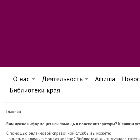
О нас
Деятельность
Афиша
Новос
Библиотеки края
Главная
Вам нужна информация или помощь в поиске литературы? К вашим усл
С помощью онлайновой справочной службы вы можете:
- узнать о наличии в фондах краевой библиотеки книги, журнала, газеты 