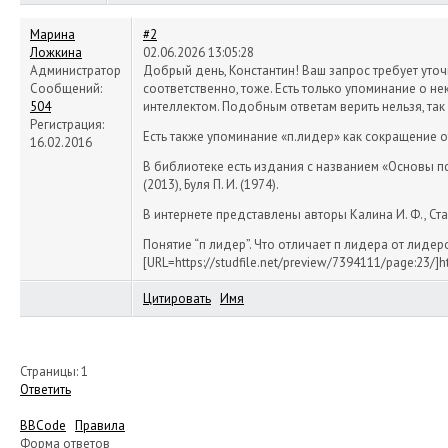
Марина
#2
Ложкина
02.06.2026 13:05:28
Администратор
Добрый день, Константин! Ваш запрос требует уточ
Сообщений:
соответственно, тоже. Есть только упоминание о н
504
интеллектом. Подобным ответам верить нельзя, так
Регистрация:
Есть также упоминание «п.лидер» как сокращение о
16.02.2016
В библиотеке есть издания с названием «Основы псих
(2013), Буля П. И. (1974).
В интернете представлены авторы Калина И. Ф., Старш
Понятие “п лидер”. Что отличает п лидера от лидеров 
[URL=https://studfile.net/preview/7394111/page:23/]h
Цитировать
Имя
Страницы:
1
Ответить
BBCode
Правила
Форма ответов