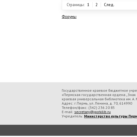
Страницы:
1
2
След.
Форумы
Государственное краевое бюджетное учр
«Пермская государственная ордена „Знак 
краевая универсальная библиотека им. А. М
Адрес: г.Пермь, ул. Ленина, д. 70, 614990
Телефон/факс:
(342) 236 20 85
E-mail:
secretary@gorkilib.ru
Учредитель:
Министерство культуры Перм
Во время посещения сайта Государственное краевое бюджетное учреждение ку
обрабатываем данные с использованием метрических программ.