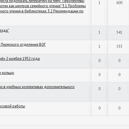
ста подобрать литературу на тему: "Перспективы
1
600
отек как центров семейного чтения" 3.1 Проблемы
йного чтения в библиотеках 3.2 Рекомендации по
езда"
1
541
 Пермского отделения ВОГ
1
533
ий» 2 ноября 1952 года
0
0
е кольцо
0
0
р в учебных коллективах дополнительного
0
0
урсовой работы
0
0