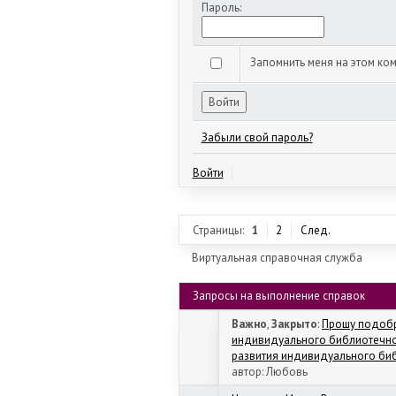
Пароль:
Запомнить меня на этом ко
Забыли свой пароль?
Войти
Страницы:
1
2
След.
Виртуальная справочная служба
Запросы на выполнение справок
Важно
,
Закрыто
:
Прошу подобр
индивидуального библиотечног
развития индивидуального биб
автор:
Любовь