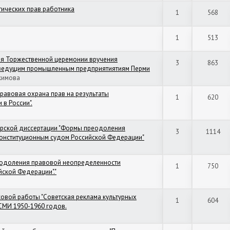
ических прав работника
1
568
1
513
ия Торжественной церемонии вручения
3
863
 ведущим промышленным предприятиятиям Перми
кимова
правовая охрана прав на результаты
1
620
 в России".
ерской диссертации "Формы преодоления
3
1114
онституционным судом Российской Федерации"
реодоления правовой неопределенности
1
750
ской Федерации"."
совой работы "Советская реклама культурных
1
604
СМИ 1950-1960 годов.