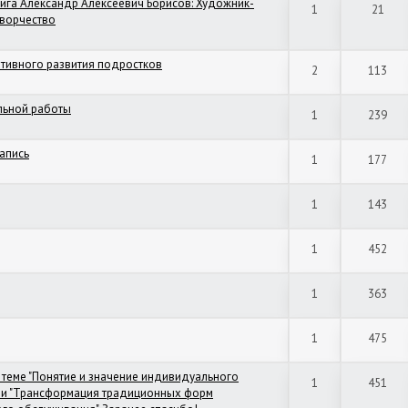
ига Александр Алексеевич Борисов: Художник-
1
21
творчество
ативного развития подростков
2
113
льной работы
1
239
апись
1
177
1
143
1
452
1
363
1
475
 теме "Понятие и значение индивидуального
1
451
 и "Трансформация традиционных форм