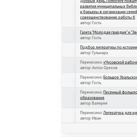
Добрый день. Помогите пожалуй
развития муниципальных библи
и барьеры в организации семе
совершенствованию работы б
автор:
Гость
Газета "Молодая гвардия" и "Зв
автор:
Гость
Подбор литературы по истории
автор:
Гульнара
Перенесено
:
«Чусовской рабоч
автор:
Антон Орехов
Перенесено
:
Большое Уральско
автор:
Гость
Перенесено
:
Песенный фолькло
образования
автор:
Валерия
Перенесено
:
Литература для к
автор:
Иван