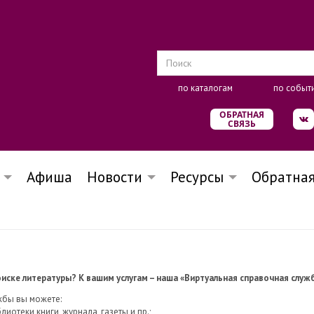
по каталогам
по событ
ОБРАТНАЯ
СВЯЗЬ
Афиша
Новости
Ресурсы
Обратная
ске литературы? К вашим услугам – наша «Виртуальная справочная служ
жбы вы можете:
иотеки книги, журнала, газеты и пр.;