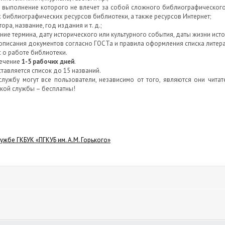
, выполнение которого не влечет за собой сложного библиографическог
библиографических ресурсов библиотеки, а также ресурсов Интернет;
ора, название, год издания и т. д.;
ние термина, дату исторического или культурного события, даты жизни исто
описания документов согласно ГОСТа и правила оформления списка литера
 о работе библиотеки.
течение
1-5 рабочих дней
.
тавляется список до 15 названий.
лужбу могут все пользователи, независимо от того, являются они читат
кой службы – бесплатны!
жбе ГКБУК «ПГКУБ им. А.М. Горького»