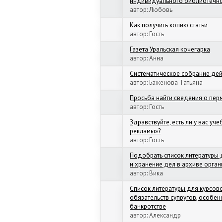
индивидуального библиотечног
автор:
Любовь
Как получить копию статьи
автор:
Гость
Газета Уральская кочегарка
автор:
Анна
Систематическое собрание де
автор:
Баженова Татьяна
Просьба найти сведения о пер
автор:
Гость
Здравствуйте, есть ли у вас уч
рекламы»?
автор:
Гость
Подобрать список литературы 
и хранение дел в архиве орга
автор:
Вика
Список литературы для курсо
обязательств супругов, особен
банкротстве
автор:
Александр