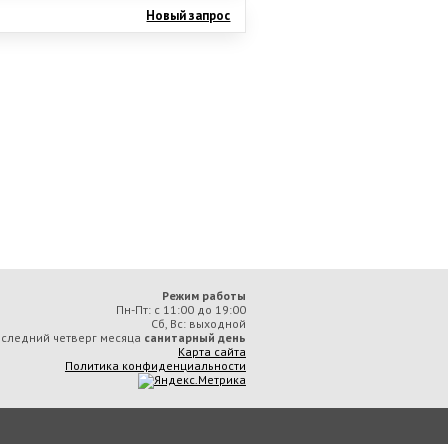
Новый запрос
Режим работы
Пн-Пт: с 11:00 до 19:00
Сб, Вс: выходной
следний четверг месяца
санитарный день
Карта сайта
Политика конфиденциальности
ая библиотека им. А. М. Горького» вы соглашаетесь с тем, что мы