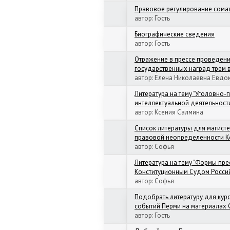
Правовое регулирование сомат
автор:
Гость
Биографические сведения
автор:
Гость
Отражение в прессе проведен
государственных наград трем
автор:
Елена Николаевна Евдо
Литература на тему "Уголовно-
интеллектуальной деятельности
автор:
Ксения Салмина
Список литературы для магист
правовой неопределенности К
автор:
Софья
Литература на тему "Формы п
Конституционным Судом Россий
автор:
Софья
Подобрать литературу для кур
событий Перми на материалах 
автор:
Гость