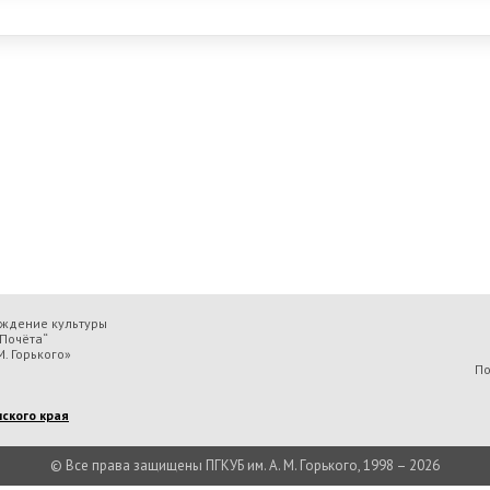
еждение культуры
Почёта“
. Горького»
По
ского края
© Все права защищены ПГКУБ им. А. М. Горького, 1998 – 2026
льтуры «Пермская государственная ордена „Знак Почёта“ краевая универсальн