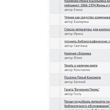
Назимова Ирина Васильевна кн
пейзажист. 1866-1934 Жизнь и 
автор:
Елена
Чтение как средство коммуник
автор:
Екатерина
Список литературы для контро
автор:
Ирина
уточнить библиографическую з
автор:
Светлана
Наличие сборника
автор:
Юлия
Узнать о наличии книги
автор:
Константин
Посёлок Пятый Километр
автор:
Евгений
Газета "Вечерняя Пермь"
автор:
Гость
Прошу подобрать литератур по
библиотечного обслуживания"