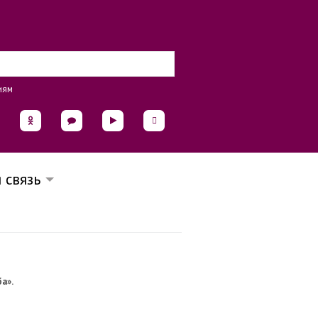
иям
 связь
ба».