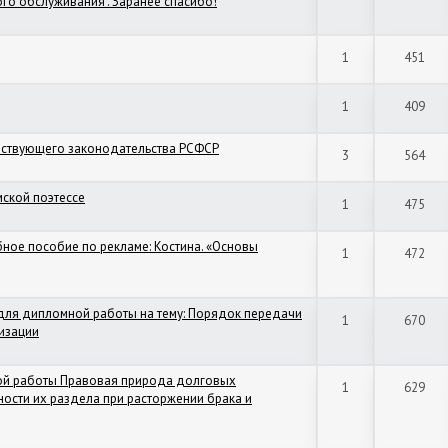
о обслуживания". Заранее спасибо!
1
451
1
409
йствующего законодательства РСФСР
3
564
мской поэтессе
1
475
ебное пособие по рекламе: Костина. «Основы
1
472
для дипломной работы на тему: Порядок передачи
1
670
низации
вой работы Правовая природа долговых
1
629
ности их раздела при расторжении брака и