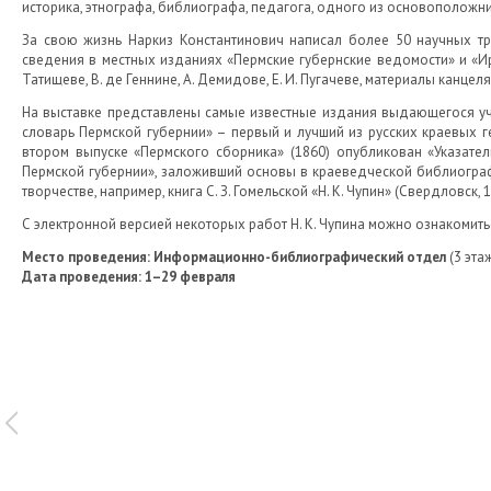
историка, этнографа, библиографа, педагога, одного из основоположни
За свою жизнь Наркиз Константинович написал более 50 научных тр
сведения в местных изданиях «Пермские губернские ведомости» и «Ир
Татищеве, В. де Геннине, А. Демидове, Е. И. Пугачеве, материалы канце
На выставке представлены самые известные издания выдающегося уче
словарь Пермской губернии» – первый и лучший из русских краевых 
втором выпуске «Пермского сборника» (1860) опубликован «Указател
Пермской губернии», заложивший основы в краеведческой библиографи
творчестве, например, книга С. З. Гомельской «Н. К. Чупин» (Свердловск
С электронной версией некоторых работ Н. К. Чупина можно ознакомить
Место проведения: Информационно-библиографический отдел
(3 эта
Дата проведения: 1–29 февраля