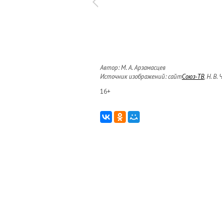
Автор: М. А. Арзамасцев
Источник изображений: сайт
Союз-ТВ
, Н. В
16+