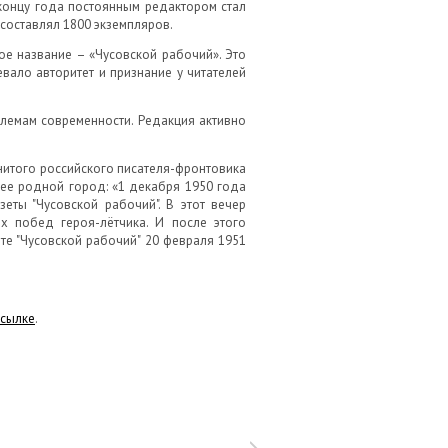
 концу года постоянным редактором стал
составлял 1800 экземпляров.
ное название – «Чусовской рабочий». Это
вало авторитет и признание у читателей
блемам современности. Редакция активно
енитого российского писателя-фронтовика
 ее родной город: «1 декабря 1950 года
еты "Чусовской рабочий". В этот вечер
х побед героя-лётчика. И после этого
те "Чусовской рабочий" 20 февраля 1951
ссылке
.