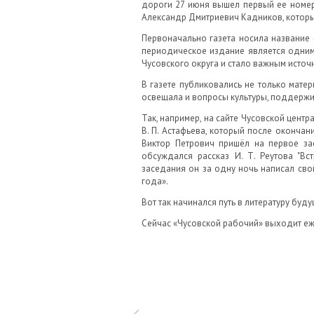
дороги 27 июня вышел первый ее номер.
Александр Дмитриевич Кадников, который
Первоначально газета носила название «
периодическое издание является одним 
Чусовского округа и стало важным источ
В газете публиковались не только мате
освещала и вопросы культуры, поддержи
Так, например, на сайте Чусовской цент
В. П. Астафьева, который после оконча
Виктор Петрович пришёл на первое зас
обсуждался рассказ И. Т. Реутова "В
заседания он за одну ночь написал сво
года».
Вот так начинался путь в литературу буд
Сейчас «Чусовской рабочий» выходит еж