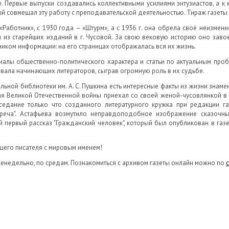
 Первые выпуски создавались коллективными усилиями энтузиастов, а к
 совмещал эту работу с преподавательской деятельностью. Тираж газеты 
Работник», с 1930 года – «Штурм», а с 1936 г. она обрела своё неизмен
из старейших изданий в г. Чусовой. За свою вековую историю оно завое
ником информации: на его страницах отображалась вся их жизнь.
риалы общественно-политического характера и статьи по актуальным про
вала начинающих литераторов, сыграв огромную роль в их судьбе.
ральной библиотеки им. А. С. Пушкина есть интересные факты из жизни знам
ния Великой Отечественной войны приехал со своей женой-чусовлянкой в
едание только что созданного литературного кружка при редакции газ
стреча". Астафьева возмутило неправдоподобное изображение сказочны
й первый рассказ "Гражданский человек", который был опубликован в газе
ущего писателя с мировым именем!
енедельно, по средам. Познакомиться с архивом газеты онлайн можно по