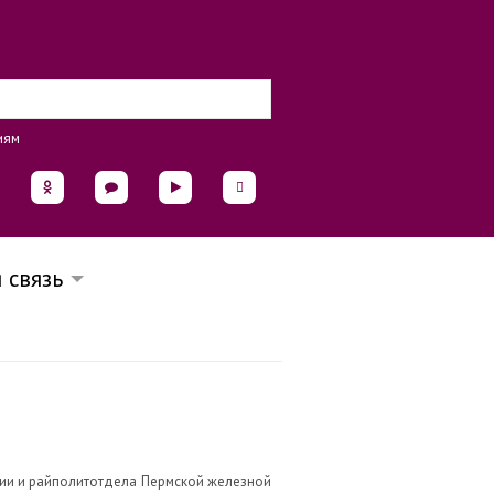
иям
 связь
тии и райполитотдела Пермской железной