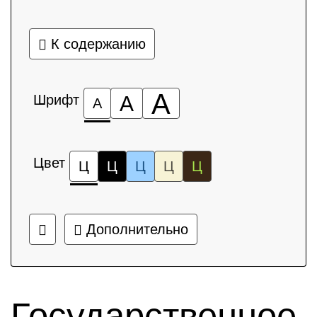
К содержанию
А
Шрифт
А
А
Цвет
Ц
Ц
Ц
Ц
Ц
Дополнительно
Государственное