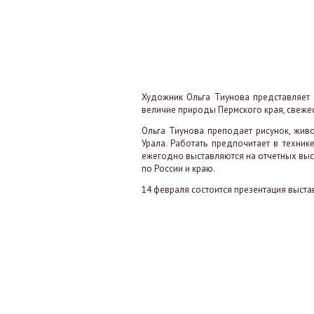
Художник Ольга Тиунова представляет 
величие природы Пермского края, свежес
Ольга Тиунова преподает рисунок, жив
Урала. Работать предпочитает в техни
ежегодно выставляются на отчетных выст
по России и краю.
14 февраля состоится презентация выстав