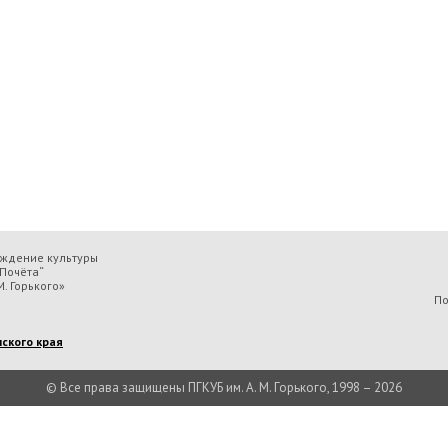
еждение культуры
Почёта“
. Горького»
По
ского края
© Все права защищены ПГКУБ им. А. М. Горького, 1998 – 2026
льтуры «Пермская государственная ордена „Знак Почёта“ краевая универсальн