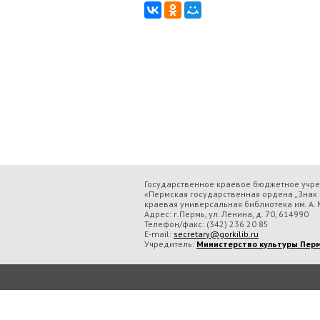
Государственное краевое бюджетное учр
«Пермская государственная ордена „Знак 
краевая универсальная библиотека им. А. М
Адрес: г.Пермь, ул. Ленина, д. 70, 614990
Телефон/факс:
(342) 236 20 85
E-mail:
secretary@gorkilib.ru
Учредитель:
Министерство культуры Перм
Во время посещения сайта Государственное краевое бюджетное учреждение ку
обрабатываем данные с использованием метрических программ.
Подробнее..
Принять