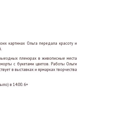
оих картинах Ольга передала красоту и
й.
 выездных пленэрах в живописные места
морты с букетами цветов. Работы Ольги
твует в выставках и ярмарках творчества
ыло) в 14:00. 6+