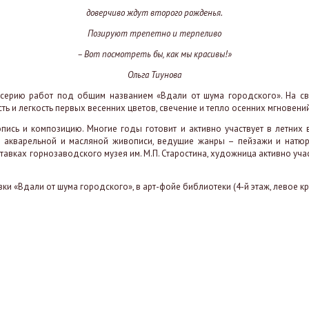
доверчиво ждут второго рожденья.
Позируют трепетно и терпеливо
– Вот посмотреть бы, как мы красивы!»
Ольга Тиунова
серию работ под общим названием «Вдали от шума городского». На св
ть и легкость первых весенних цветов, свечение и тепло осенних мгновени
опись и композицию. Многие годы готовит и активно участвует в летних
ке акварельной и масляной живописи, ведущие жанры – пейзажи и натюр
авках горнозаводского музея им. М.П. Старостина, художница активно учас
ки «Вдали от шума городского», в арт-фойе библиотеки (4-й этаж, левое кр