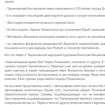
джаза:
− Терпиловский был автором гимна, написанного к 130-летию города Гр
− Его называют «последним аристократом джаза» и «отцом отечественн
− «Был корреспондентом польского журнала Jazz»;
− Он был знаком с Дюком Эллингтоном (их познакомил Юрий Саульский 
− Фестиваль «Джазовая лихорадка» назван в честь одного из произве
− он «являлся фигурантом американской Джазовой энциклопедии, и
посылали на его имя журналы Jazz Podium и Crescendo international».
Вот что пишет о Терпиловском народный художник Вячеслав Михайлов
«Замечательный мужик был Генрих Романович, отличался от других. В 
сделать портрет Терпиловского. Общение у нас шло на уровне доверит
дают одичать в нашем сумасшедшем мире. Внешность, фактура у нег
пошел, этюд получился (в пластилине), в три четверти натуры. Жаль, мн
конечно. Я все сделаю ради памяти Генриха Романовича».
На выставке представлены книги, с автографами известных личностей,
автографами композитора. Кроме того, посетители увидят Почетный
патриотической музыки; Справку, подтверждающую, что «в кинофи
Удостоверение, подтверждающее, что Терпиловский является членом 
театральная весна» в г. Перми и многое другое, включая книги и журна