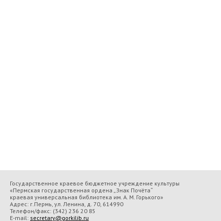
Государственное краевое бюджетное учреждение культуры
«Пермская государственная ордена „Знак Почёта“
краевая универсальная библиотека им. А. М. Горького»
Адрес: г.Пермь, ул. Ленина, д. 70, 614990
Телефон/факс:
(342) 236 20 85
E-mail:
secretary@gorkilib.ru