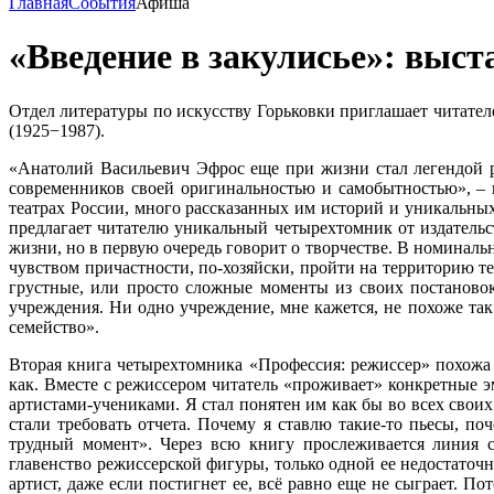
Главная
События
Афиша
«Введение в закулисье»: выст
Отдел литературы по искусству Горьковки приглашает читате
(1925−1987).
«Анатолий Васильевич Эфрос еще при жизни стал легендой р
современников своей оригинальностью и самобытностью», – 
театрах России, много рассказанных им историй и уникальных
предлагает читателю уникальный четырехтомник от издательс
жизни, но в первую очередь говорит о творчестве. В номиналь
чувством причастности, по-хозяйски, пройти на территорию 
грустные, или просто сложные моменты из своих постановок,
учреждения. Ни одно учреждение, мне кажется, не похоже так
семейство».
Вторая книга четырехтомника «Профессия: режиссер» похожа 
как. Вместе с режиссером читатель «проживает» конкретные э
артистами-учениками. Я стал понятен им как бы во всех своих 
стали требовать отчета. Почему я ставлю такие-то пьесы, по
трудный момент». Через всю книгу прослеживается линия с
главенство режиссерской фигуры, только одной ее недостаточн
артист, даже если постигнет ее, всё равно еще не сыграет. 