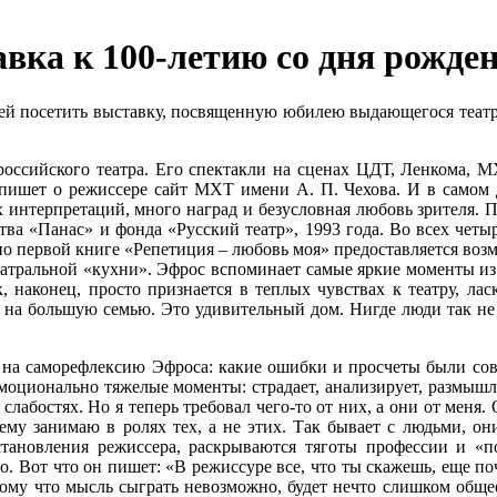
авка к 100-летию со дня рожд
лей посетить выставку, посвященную юбилею выдающегося театр
оссийского театра. Его спектакли на сценах ЦДТ, Ленкома, М
пишет о режиссере сайт МХТ имени А. П. Чехова. И в самом 
 интерпретаций, много наград и безусловная любовь зрителя. П
тва «Панас» и фонда «Русский театр», 1993 года. Во всех чет
но первой книге «Репетиция – любовь моя» предоставляется возмо
театральной «кухни». Эфрос вспоминает самые яркие моменты из
 наконец, просто признается в теплых чувствах к театру, ласк
 на большую семью. Это удивительный дом. Нигде люди так не 
на саморефлексию Эфроса: какие ошибки и просчеты были сове
моционально тяжелые моменты: страдает, анализирует, размышля
слабостях. Но я теперь требовал чего-то от них, а они от меня
чему занимаю в ролях тех, а не этих. Так бывает с людьми, о
тановления режиссера, раскрываются тяготы профессии и «п
о. Вот что он пишет: «В режиссуре все, что ты скажешь, еще поч
Потому что мысль сыграть невозможно, будет нечто слишком общ