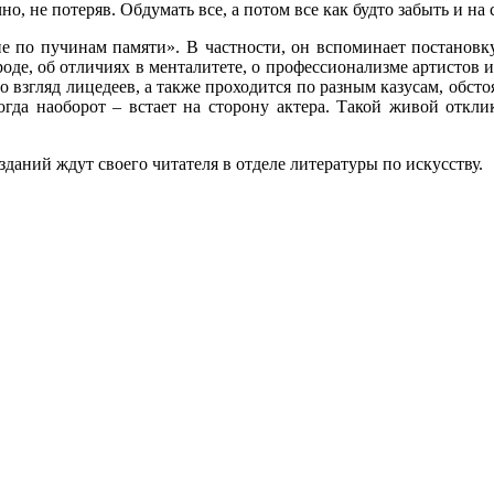
о, не потеряв. Обдумать все, а потом все как будто забыть и на
ие по пучинам памяти». В частности, он вспоминает постанов
оде, об отличиях в менталитете, о профессионализме артистов и
 взгляд лицедеев, а также проходится по разным казусам, обстоя
ногда наоборот – встает на сторону актера. Такой живой откл
зданий ждут своего читателя в отделе литературы по искусству.