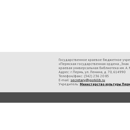
Государственное краевое бюджетное учр
«Пермская государственная ордена „Знак 
краевая универсальная библиотека им. А. М
Адрес: г.Пермь, ул. Ленина, д. 70, 614990
Телефон/факс:
(342) 236 20 85
E-mail:
secretary@gorkilib.ru
Учредитель:
Министерство культуры Перм
Во время посещения сайта Государственное краевое бюджетное учреждение ку
обрабатываем данные с использованием метрических программ.
Подробнее..
Принять