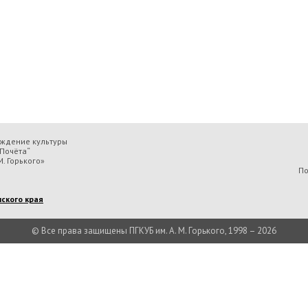
еждение культуры
Почёта“
. Горького»
По
ского края
© Все права защищены ПГКУБ им. А. М. Горького, 1998 – 2026
льтуры «Пермская государственная ордена „Знак Почёта“ краевая универсальн