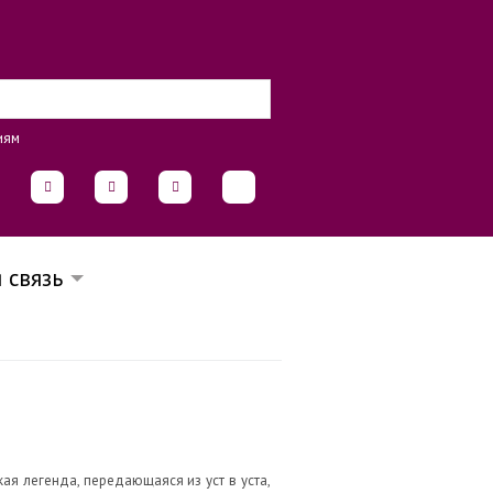
иям
 связь
кая легенда, передающаяся из уст в уста,