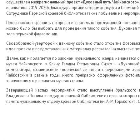
осуществлен
межрегиональный проект «Духовный путь Чайковского»
инициатива 2019-2020». Благодаря организаторам конкурса и Пермской 
Сотрудники Пермской краевой библиотеки также побывали на меропри
Проект можно сравнить с хорошо и тщательно продуманной постанов
можно было бы выбрать для проведения такого события. Духовная т
зала пермской филармонии.
Своеобразной увертюрой к данному событию стало открытие фотовыстав
идее проекта и предоставленных материалах рассказал на выставке по
Далее, как и полагается по законам музыкального жанра, начинается 
музея Чайковского в Клину Галины Степановны Сизко – «Духовный 
композитора, «взаимосвязи творческой личности с верованиями хрис
Чайковским в разные годы, много прекрасно оформленных фотоилл
хранящимися в различных музеях страны.
Завершающей частью мероприятия стало выступление Уральского 
Владислава Новика и подарок краевой библиотеке от организаторов пр
память музыкальному отделу краевой библиотеки им. А. М. Горького» Г. 