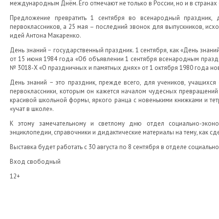
международным Днём. Его отмечают не только в России, но и в странах 
Предложение превратить 1 сентября во всенародный праздник, 
первоклассников, а 25 мая – последний звонок для выпускников, исх
идей Антона Макаренко.
День знаний − государственный праздник. 1 сентября, как «День зна
от 15 июня 1984 года «Об объявлении 1 сентября всенародным празд
№ 3018-Х «О праздничных и памятных днях» от 1 октября 1980 года н
День знаний − это праздник, прежде всего, для учеников, учащихся 
первоклассники, которым он кажется началом чудесных превращений
красивой школьной формы, яркого ранца с новенькими книжками и тетр
«учат в школе».
К этому замечательному и светлому дню отдел социально-эконом
энциклопедии, справочники и дидактические материалы на тему, как сд
Выставка будет работать с 30 августа по 8 сентября в отделе социальн
Вход свободный
12+