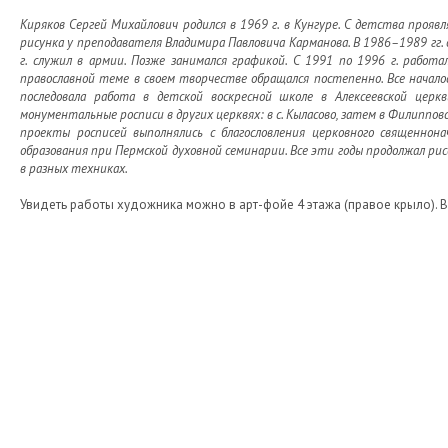
Киряков Сергей Михайлович родился в 1969 г. в Кунгуре. С детства проявл
рисунка у преподавателя Владимира Павловича Карманова. В 1986–1989 гг.
г. служил в армии. Позже занимался графикой. С 1991 по 1996 г. работа
православной теме в своем творчестве обращался постепенно. Все началос
последовала работа в детской воскресной школе в Алексеевской церкв
монументальные росписи в других церквях: в с. Кыласово, затем в Филиппов
проекты росписей выполнялись с благословления церковного священнона
образования при Пермской духовной семинарии. Все эти годы продолжал ри
в разных техниках.
Увидеть работы художника можно в арт-фойе 4 этажа (правое крыло). В