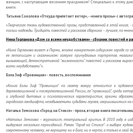
женщин, с наступающим весенним праздником! Специально к этому дню 
книги:
Татьяна Соколова «Откуда прилетает ветер», - «книга прозы» с автог
«
Творческая ткань художественной прозы, представленной в этой книге, 
поэзии надежды. Тридцать повестей и рассказов сборника – лучшее, по мн
Нина Горланова «Дом со всеми неудобствами» - сборник повестей и р
«
Нина Горланова живет в Перми, вполне конкретном сибирском городе со с
ее летописцем и сказочником: галерея причудливых портретов, мозаика 
вызывающей, демонстративной "жизненности" повестей и рассказов выраст
всеми неудобствами"
».
Бэла Зиф «Провинция» - повесть, воспоминания
«
Книга Бэлы Зиф "Провинция" по своему жанру относится к художес
дореволюционной и послереволюционной России, ее "провинций", среди кот
и глубиной бытовых и психологических характеристик, яркими образам
городского ландшафта, незабываемыми судьбами героев, свершившимися на 
Наталья Земскова «Город на Стиксе» - проза, вторая книга писательни
«
Наталья Земскова – журналист, театральный критик. В 2010 году в изд
выдержал несколько переизданий. Роман "Город на Стиксе"- о выборе худ
современному человеку, не верящему ни в Бога, ни в черта, а только в свой 