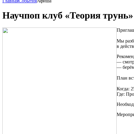
Главная
События
Афиша
Научпоп клуб «Теория трунь»
Приглаш
Мы разб
в дейст
Рекомен
— смотр
— берём
План вс
Когда: 2
Где: Пр
Необход
Меропри