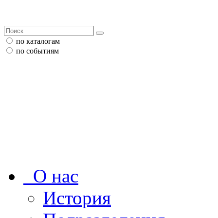
по каталогам
по событиям
О нас
История