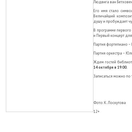
Людвига ван Бетховен
Его имя стало симво
Величайший композит
душу и пробуждает чу
В программе первого 
и Первый концерт для
Партия фортепиано −
Партия оркестра − Ю
Ждем гостей библиот
14 октября в 19:00.
Записаться можно по т
Фото: К. Лоскутова
12+