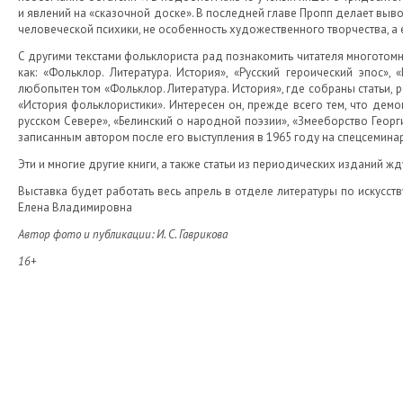
и явлений на «сказочной доске». В последней главе Пропп делает выв
человеческой психики, не особенность художественного творчества, а
С другими текстами фольклориста рад познакомить читателя многотомни
как: «Фольклор. Литература. История», «Русский героический эпос»,
любопытен том «Фольклор. Литература. История», где собраны статьи, 
«История фольклористики». Интересен он, прежде всего тем, что демо
русском Севере», «Белинский о народной поэзии», «Змееборство Георг
записанным автором после его выступления в 1965 году на спецсемина
Эти и многие другие книги, а также статьи из периодических изданий жд
Выставка будет работать весь апрель в отделе литературы по искусству
Елена Владимировна
Автор фото и публикации: И. С. Гаврикова
16+