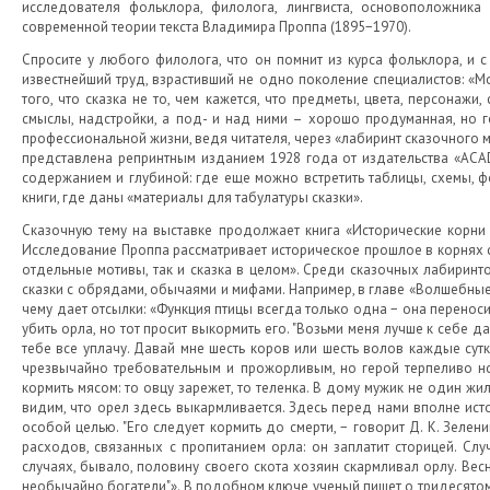
исследователя фольклора, филолога, лингвиста, основоположника
современной теории текста Владимира Проппа (1895−1970).
Спросите у любого филолога, что он помнит из курса фольклора, и с
известнейший труд, взрастивший не одно поколение специалистов: «М
того, что сказка не то, чем кажется, что предметы, цвета, персонаж
смыслы, надстройки, а под- и над ними – хорошо продуманная, но 
профессиональной жизни, ведя читателя, через «лабиринт сказочного 
представлена репринтным изданием 1928 года от издательства «ACA
содержанием и глубиной: где еще можно встретить таблицы, схемы, ф
книги, где даны «материалы для табулатуры сказки».
Сказочную тему на выставке продолжает книга «Исторические корни в
Исследование Проппа рассматривает историческое прошлое в корнях с
отдельные мотивы, так и сказка в целом». Среди сказочных лабиринт
сказки с обрядами, обычаями и мифами. Например, в главе «Волшебные
чему дает отсылки: «Функция птицы всегда только одна − она переноси
убить орла, но тот просит выкормить его. "Возьми меня лучше к себе д
тебе все уплачу. Давай мне шесть коров или шесть волов каждые сутки
чрезвычайно требовательным и прожорливым, но герой терпеливо носит
кормить мясом: то овцу зарежет, то теленка. В дому мужик не один жил
видим, что орел здесь выкармливается. Здесь перед нами вполне ист
особой целью. "Его следует кормить до смерти, − говорит Д. К. Зелен
расходов, связанных с пропитанием орла: он заплатит сторицей. Случ
случаях, бывало, половину своего скота хозяин скармливал орлу. Вес
необычайно богатели"». В подобном ключе ученый пишет о тридесятом ц