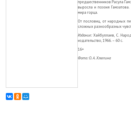
предшественников Расула Гамз
выросла и поэзия Гамзатова
мира горца.
От пословиц, от народных пе
сложных разнообразных чувст
Издание:
Хайбуллаев, С. Наро
издательство, 1966. – 60 с.
16+
Фото: О. А. Хлюпина