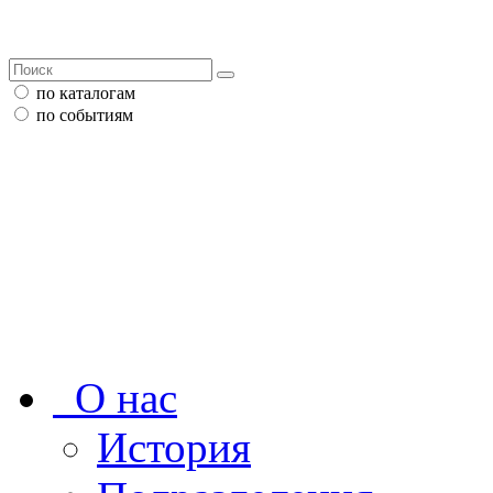
по каталогам
по событиям
О нас
История