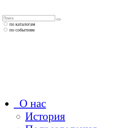
по каталогам
по событиям
О нас
История